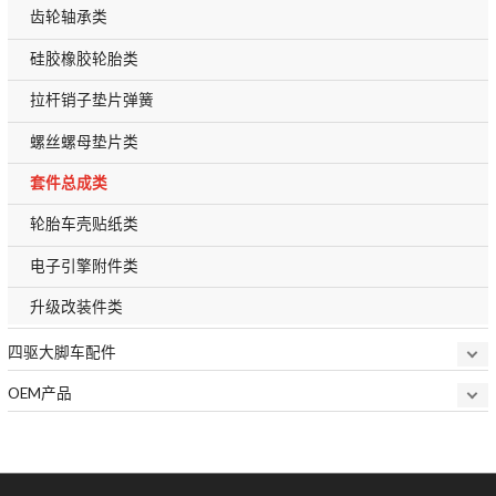
齿轮轴承类
硅胶橡胶轮胎类
拉杆销子垫片弹簧
螺丝螺母垫片类
套件总成类
轮胎车壳贴纸类
电子引擎附件类
升级改装件类
四驱大脚车配件
OEM产品