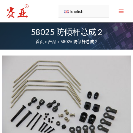
跳
至
English
内
容
58025 防倾杆总成 2
首页
产品
58025 防倾杆总成 2