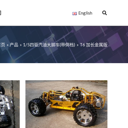
们
English
首页
产品
1/5四驱汽油大脚车(带倒档)
T6 加长金属版
T6-
黄
金
版