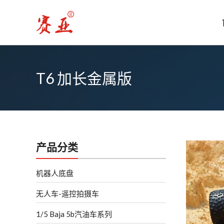
跳
至
内
容
T6 加长金属版
T6
PRO-
全
产品分类
金
属
机器人底盘
版
无人车-遥控拍摄车
1/5 Baja 5b汽油车系列