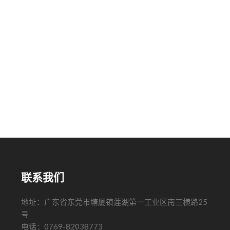
联系我们
地址：广东省东莞市塘厦镇莲湖第一工业区南三横路25
号
电话：0769-82038773