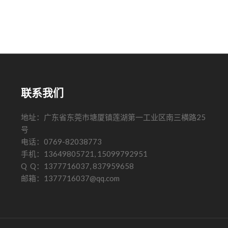
联系我们
地址：广东省东莞市塘厦镇莲湖第一工业区南三横路25
号
电话：0769-82038773
手机：13649805721, 15099792951
Q Q：1377716037, 837959658
邮箱：1377716037@qq.com