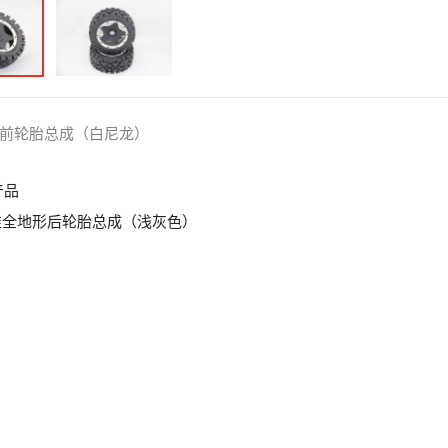
前轮胎总成（白尼龙）
产品
 标准全地形后轮胎总成（浅灰色）