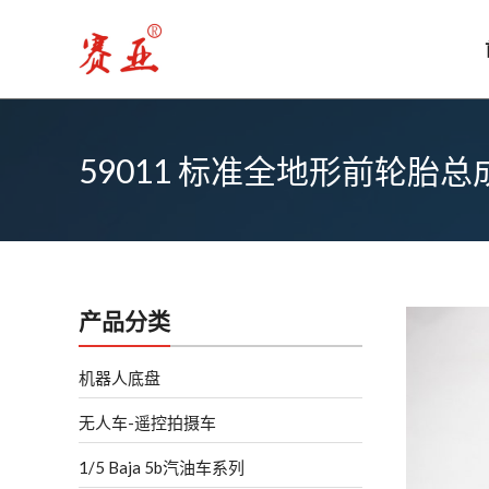
跳
至
内
容
59011 标准全地形前轮胎
产品分类
机器人底盘
无人车-遥控拍摄车
1/5 Baja 5b汽油车系列