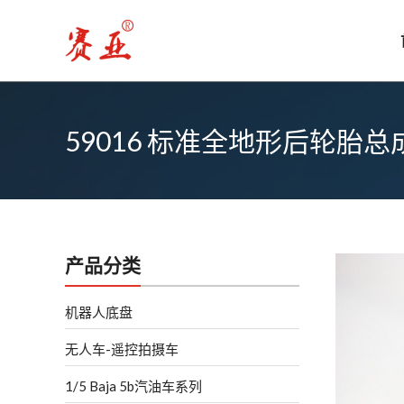
跳
至
内
容
59016 标准全地形后轮胎
产品分类
机器人底盘
无人车-遥控拍摄车
1/5 Baja 5b汽油车系列