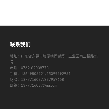
联系我们
地址：广东省东莞市塘厦镇莲湖第一工业区南三横路25
号
电话：0769-82038773
手机：13649805721, 15099792951
Q Q：1377716037, 837959658
邮箱：1377716037@qq.com