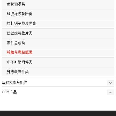
齿轮轴承类
硅胶橡胶轮胎类
拉杆销子垫片弹簧
螺丝螺母垫片类
套件总成类
轮胎车壳贴纸类
电子引擎附件类
升级改装件类
四驱大脚车配件
OEM产品