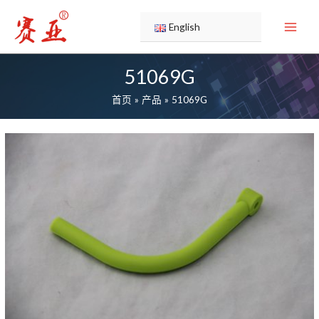
跳
至
English
内
容
51069G
首页
产品
51069G