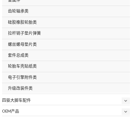
齿轮轴承类
硅胶橡胶轮胎类
拉杆销子垫片弹簧
螺丝螺母垫片类
套件总成类
轮胎车壳贴纸类
电子引擎附件类
升级改装件类
四驱大脚车配件
OEM产品