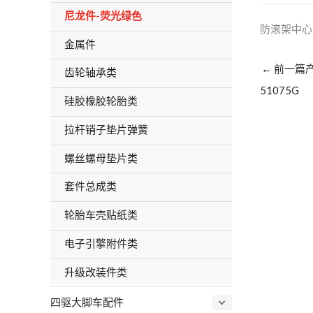
尼龙件-荧光绿色
防滚架中心
金属件
←
前一篇
齿轮轴承类
51075G
硅胶橡胶轮胎类
拉杆销子垫片弹簧
螺丝螺母垫片类
套件总成类
轮胎车壳贴纸类
电子引擎附件类
升级改装件类
四驱大脚车配件