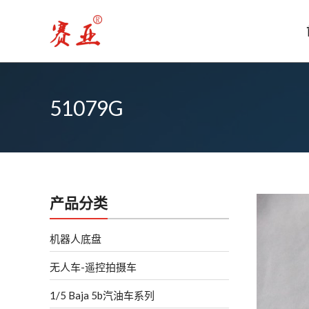
跳
至
内
容
51079G
产品分类
机器人底盘
无人车-遥控拍摄车
1/5 Baja 5b汽油车系列