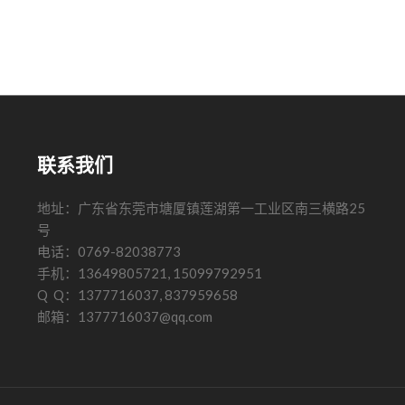
联系我们
地址：广东省东莞市塘厦镇莲湖第一工业区南三横路25
号
电话：0769-82038773
手机：13649805721, 15099792951
Q Q：1377716037, 837959658
邮箱：1377716037@qq.com