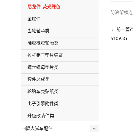
尼龙件-荧光绿色
防滚架横连杆
金属件
←
前一篇
齿轮轴承类
51095G
硅胶橡胶轮胎类
拉杆销子垫片弹簧
螺丝螺母垫片类
套件总成类
轮胎车壳贴纸类
电子引擎附件类
升级改装件类
四驱大脚车配件