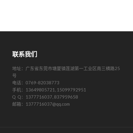
联系我们
地址：广东省东莞市塘厦镇莲湖第一工业区南三横路25
号
电话：0769-82038773
手机：13649805721, 15099792951
Q Q：1377716037, 837959658
邮箱：1377716037@qq.com