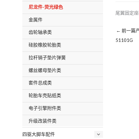
尼龙件-荧光绿色
尾翼固定座(
金属件
←
前一篇
齿轮轴承类
51101G
硅胶橡胶轮胎类
拉杆销子垫片弹簧
螺丝螺母垫片类
套件总成类
轮胎车壳贴纸类
电子引擎附件类
升级改装件类
四驱大脚车配件