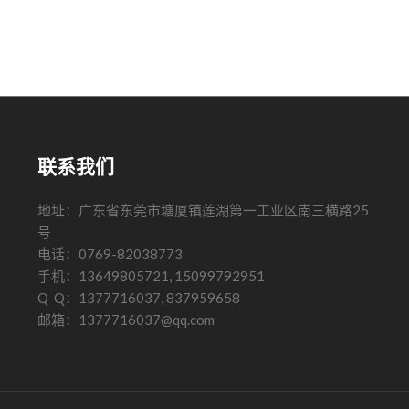
联系我们
地址：广东省东莞市塘厦镇莲湖第一工业区南三横路25
号
电话：0769-82038773
手机：13649805721, 15099792951
Q Q：1377716037, 837959658
邮箱：1377716037@qq.com