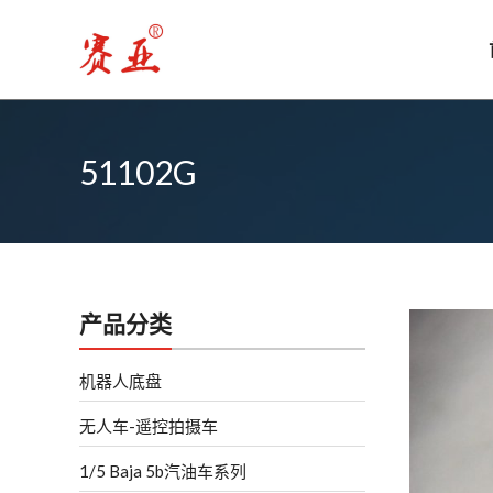
跳
至
内
容
51102G
产品分类
机器人底盘
无人车-遥控拍摄车
1/5 Baja 5b汽油车系列