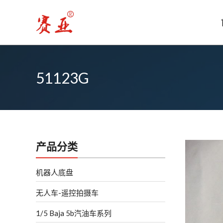
跳
至
内
容
51123G
产品分类
机器人底盘
无人车-遥控拍摄车
1/5 Baja 5b汽油车系列