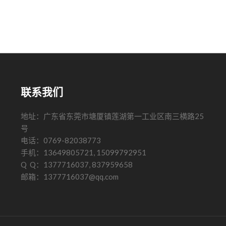
联系我们
地址：广东省东莞市塘厦镇莲湖第一工业区南三横路25
号
电话：0769-82038773
手机：13649805721, 15099792951
Q Q：1377716037, 837959658
邮箱：1377716037@qq.com