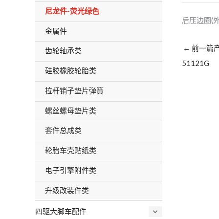
尼龙件-荧光绿色
后压边圈(外
金属件
←
前一篇
齿轮轴承类
51121G
硅胶橡胶轮胎类
拉杆销子垫片弹簧
螺丝螺母垫片类
套件总成类
轮胎车壳贴纸类
电子引擎附件类
升级改装件类
四驱大脚车配件