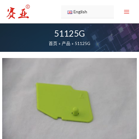
跳
至
English
内
容
51125G
首页
产品
51125G