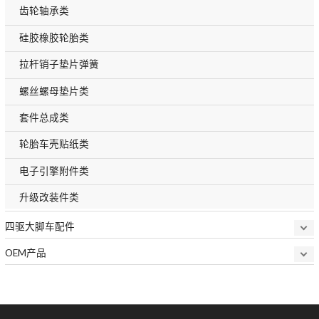
齿轮轴承类
硅胶橡胶轮胎类
拉杆销子垫片弹簧
螺丝螺母垫片类
套件总成类
轮胎车壳贴纸类
电子引擎附件类
升级改装件类
四驱大脚车配件
OEM产品