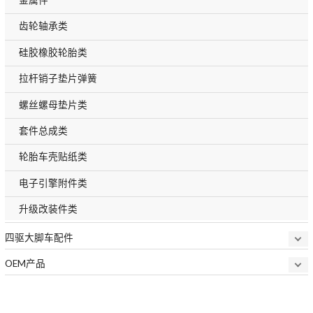
齿轮轴承类
硅胶橡胶轮胎类
拉杆销子垫片弹簧
螺丝螺母垫片类
套件总成类
轮胎车壳贴纸类
电子引擎附件类
升级改装件类
四驱大脚车配件
OEM产品