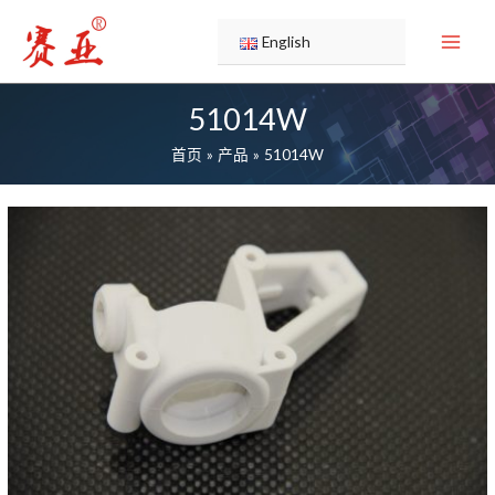
跳
至
English
内
容
51014W
首页
产品
51014W