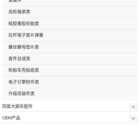
齿轮轴承类
硅胶橡胶轮胎类
拉杆销子垫片弹簧
螺丝螺母垫片类
套件总成类
轮胎车壳贴纸类
电子引擎附件类
升级改装件类
四驱大脚车配件
OEM产品