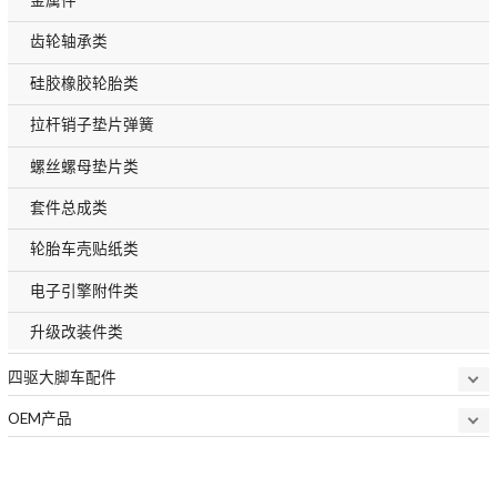
齿轮轴承类
硅胶橡胶轮胎类
拉杆销子垫片弹簧
螺丝螺母垫片类
套件总成类
轮胎车壳贴纸类
电子引擎附件类
升级改装件类
四驱大脚车配件
OEM产品