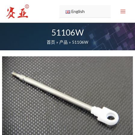
跳
至
English
内
容
51106W
首页
产品
51106W