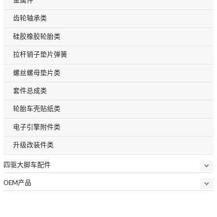
齿轮轴承类
硅胶橡胶轮胎类
拉杆销子垫片弹簧
螺丝螺母垫片类
套件总成类
轮胎车壳贴纸类
电子引擎附件类
升级改装件类
四驱大脚车配件
OEM产品