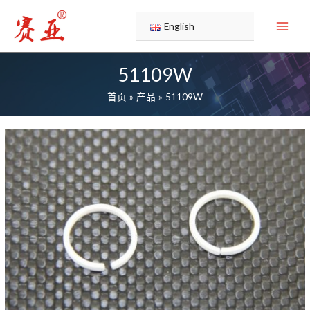
跳
至
English
内
容
51109W
首页
产品
51109W