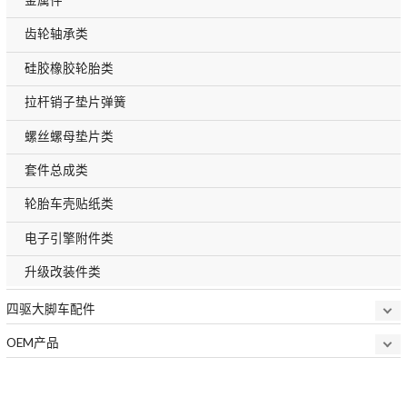
齿轮轴承类
硅胶橡胶轮胎类
拉杆销子垫片弹簧
螺丝螺母垫片类
套件总成类
轮胎车壳贴纸类
电子引擎附件类
升级改装件类
四驱大脚车配件
OEM产品