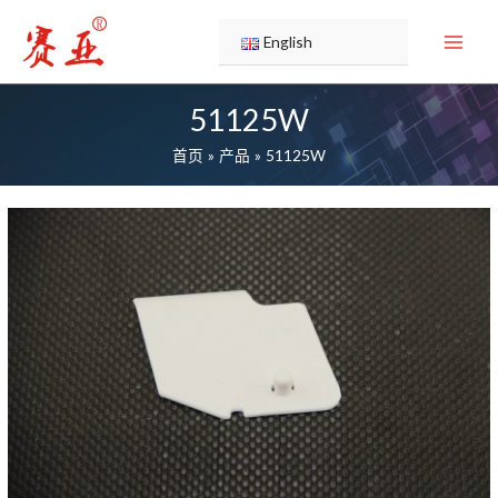
跳
至
English
内
容
51125W
首页
产品
51125W