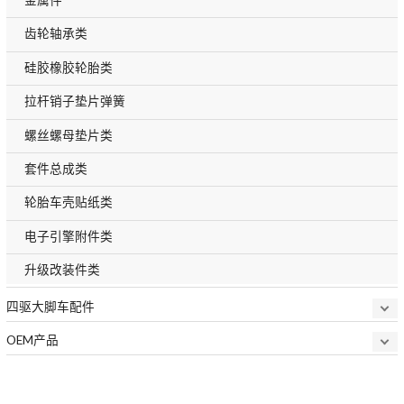
齿轮轴承类
硅胶橡胶轮胎类
拉杆销子垫片弹簧
螺丝螺母垫片类
套件总成类
轮胎车壳贴纸类
电子引擎附件类
升级改装件类
四驱大脚车配件
OEM产品