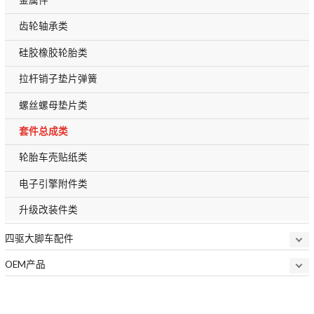
齿轮轴承类
硅胶橡胶轮胎类
拉杆销子垫片弹簧
螺丝螺母垫片类
套件总成类
轮胎车壳贴纸类
电子引擎附件类
升级改装件类
四驱大脚车配件
OEM产品