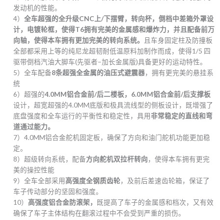
发动机的性能。
4）
全车超强的全升级CNC上/下摆臂，转向杯，倒档中差箱外罩设
计，电镀轮框，使得T6拥有完美的金属感和爆炸力，并且配备前万
向轴，使得本车拥有更加完美的转向系统。
且车身固定柱及防撞板
全部都采用上等的纯尼龙超韧耐低温原料加制作而成，使得1/5 四
驱带倒档汽油大脚车(先驱者–加长金属版)具备更好的运动特性。
5）全车配备
8
条超强全金属的油压式避震器
，拥有更完美的悬挂系
统
6）超强的
4.0MM
铝合金前/后二楼板，6.0MM铝合金前/后支撑板
设计，超宽超强的4.0MM底版和极具流线型的侧板设计，既增强了
底盘强度和全车运行的平衡性和稳定性，具用
非常稳定的直线和弯
道通过能力
。
7）4.0MM铝合金舵机固定板，确保了方向和油门舵机功能更加稳
定。
8）超级转向系统，配备
方向舵机双拉杆转向
，使得本车拥有更完
美的操控性能
9）全车全部采用
高强度全钢质齿轮
，及前后差速齿轮箱，保证了
车子传动部分的坚固和强度。
10）
高强度铝合金防滚架
，
既提高了车子的金属感和档次，又有效
确保了车子主体结构在翻滚过程中不会受到严重的损伤。