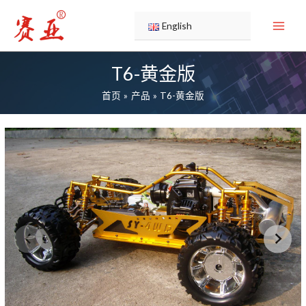
跳
至
English
内
容
T6-黄金版
首页
产品
T6-黄金版