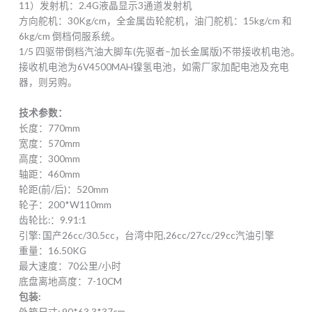
11）发射机：2.4G液晶显示3通道发射机
方向舵机：30Kg/cm，全金属齿轮舵机，油门舵机：15kg/cm 和
6kg/cm 倒档伺服系统。
1/5 四驱带倒档汽油大脚车(先驱者–加长金属版)不带接收机电池。
接收机电池为6V4500MAH镍氢电池，如需厂家加配电池及充电
器，则另购。
技术参数：
长度：770mm
宽度：570mm
高度：300mm
轴距：460mm
轮距(前/后)：520mm
轮子：200*W110mm
齿轮比:：9.91:1
引擎: 国产26cc/30.5cc，台湾中阳,26cc/27cc/29cc汽油引擎
重量：16.50KG
最大速度：70公里/小时
底盘离地高度：7-10CM
包装:
外箱尺寸: 90*63.3*37cm