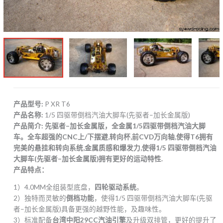
产品型号:
P XR T6
产品名称:
1/5 四驱带倒档汽油大脚车(先驱者–加长金属版)
产品简介: 先驱者–加长金属版，全金属1/5四驱带倒档汽油大脚
车。全车超强的CNC上/下摆避,转向杯,前CVD万向轴,使得T6拥有
完美的悬挂和转向系统,金属质感和爆发力,使得1/5 四驱带倒档汽油
大脚车(先驱者–加长金属版)拥有更好的运动特性.
产品特点：
1）4.0MM全组装型底盘，
四轮驱动系统
。
2）独特而灵敏的
倒档功能
，使得1/5 四驱带倒档汽油大脚车(先驱
者–加长金属版)具备更强的越野性能，及趣味性。
3）标准配备
台湾中阳29CC汽油引擎
及升级双排管，更好的提升了