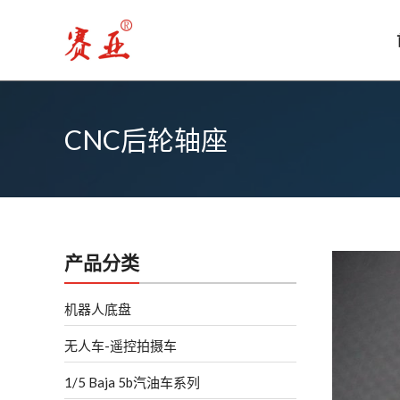
跳
至
内
容
CNC后轮轴座
产品分类
机器人底盘
无人车-遥控拍摄车
1/5 Baja 5b汽油车系列