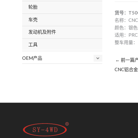
轮胎
货号：T50
车壳
名称：CN
颜色：银色
发动机及附件
适用：PRC54
整车用量：
工具
OEM产品
←
前一篇
CNC铝合金