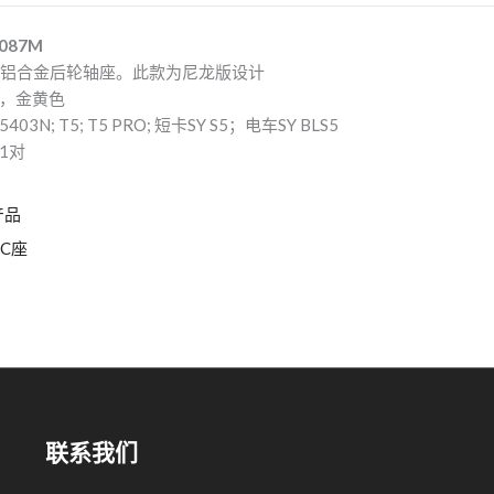
087M
C铝合金后轮轴座。此款为尼龙版设计
，金黄色
03N; T5; T5 PRO; 短卡SY S5；电车SY BLS5
1对
产品
C座
联系我们