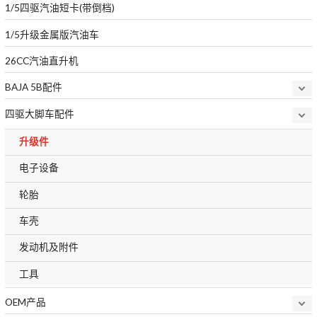
1/5四驱汽油短卡(带倒档)
1/5升级金属版汽油车
26CC汽油直升机
BAJA 5B配件
四驱大脚车配件
升级件
电子设备
轮胎
车壳
发动机及附件
工具
OEM产品