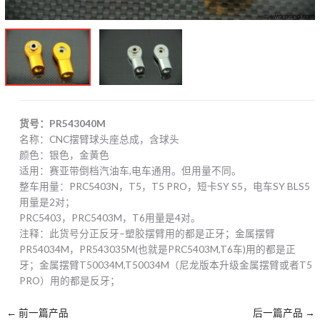
货号：PR543040M
名称：CNC摆臂球头座总成，含球头
颜色：银色，金黄色
适用：赛亚带倒档汽油车,电车通用。但用量不同。
整车用量：PRC5403N，T5，T5 PRO，短卡SY S5，电车SY BLS5
用量是2对；
PRC5403，PRC5403M，T6用量是4对。
注释：此货号分正反牙–塑胶摆臂用的都是正牙；金属摆臂
PR54034M，PR543035M(也就是PRC5403M,T6车)用的都是正
牙；金属摆臂T50034M,T50034M（尼龙版本升级金属摆臂或者T5
PRO）用的都是反牙；
←
前一篇产品
后一篇产品
→