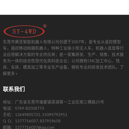
东莞市赛亚智能机器人有限公司创建于2007年，是专业从遥控模型
车，遥控移动拍摄机器人，特种工业级小型无人车，机器人底盘等行
业应用解决方案的专业供应商；是一家集研发、生产、销售、技术服
务为一体的综合性现代化高科技企业；公司拥有CNC加工中心、铣
床、车床、模具加工等专业生产设备，拥有专业的研发技术团队。
了
解更多 »
联系我们
地址：广东省东莞市塘厦镇莲湖第一工业区南三横路25号
电话：0769-82038773
手机：13649805721, 15099792951
Q Q：1377716037, 837959658
邮箱：1377716037@qq.com