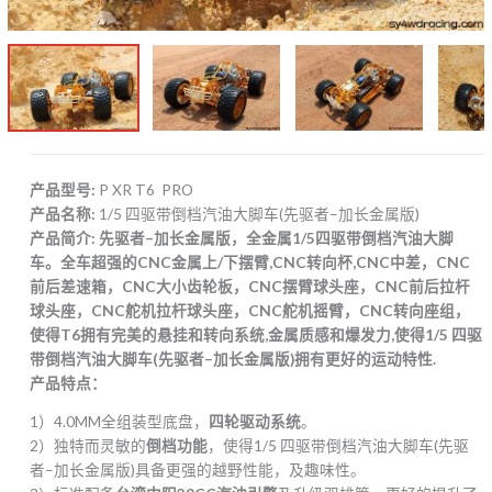
产品型号:
P XR T6 PRO
产品名称:
1/5 四驱带倒档汽油大脚车(先驱者–加长金属版)
产品简介: 先驱者–加长金属版，全金属1/5四驱带倒档汽油大脚
车。全车超强的CNC金属上/下摆臂,CNC转向杯,CNC中差，CNC
前后差速箱，CNC大小齿轮板，CNC摆臂球头座，CNC前后拉杆
球头座，CNC舵机拉杆球头座，CNC舵机摇臂，CNC转向座组，
使得T6拥有完美的悬挂和转向系统,金属质感和爆发力,使得1/5 四驱
带倒档汽油大脚车(先驱者–加长金属版)拥有更好的运动特性.
产品特点：
1）4.0MM全组装型底盘，
四轮驱动系统
。
2）独特而灵敏的
倒档功能
，使得1/5 四驱带倒档汽油大脚车(先驱
者–加长金属版)具备更强的越野性能，及趣味性。