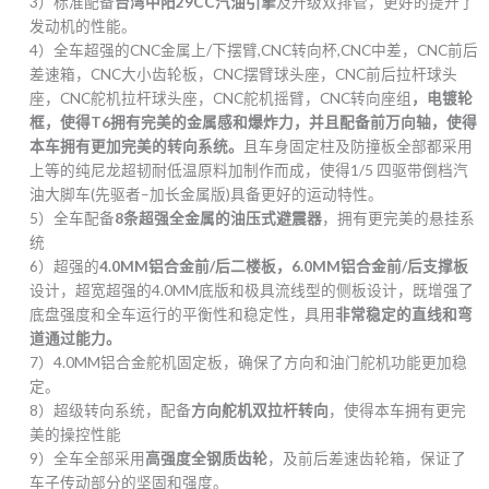
3）标准配备
台湾中阳29CC汽油引擎
及升级双排管，更好的提升了
发动机的性能。
4）全车超强的CNC金属上/下摆臂,CNC转向杯,CNC中差，CNC前后
差速箱，CNC大小齿轮板，CNC摆臂球头座，CNC前后拉杆球头
座，CNC舵机拉杆球头座，CNC舵机摇臂，CNC转向座组
，电镀轮
框，使得T6拥有完美的金属感和爆炸力，并且配备前万向轴，使得
本车拥有更加完美的转向系统。
且车身固定柱及防撞板全部都采用
上等的纯尼龙超韧耐低温原料加制作而成，使得1/5 四驱带倒档汽
油大脚车(先驱者–加长金属版)具备更好的运动特性。
5）全车配备
8
条超强全金属的油压式避震器
，拥有更完美的悬挂系
统
6）超强的
4.0MM
铝合金前/后二楼板，6.0MM铝合金前/后支撑板
设计，超宽超强的4.0MM底版和极具流线型的侧板设计，既增强了
底盘强度和全车运行的平衡性和稳定性，具用
非常稳定的直线和弯
道通过能力
。
7）4.0MM铝合金舵机固定板，确保了方向和油门舵机功能更加稳
定。
8）超级转向系统，配备
方向舵机双拉杆转向
，使得本车拥有更完
美的操控性能
9）全车全部采用
高强度全钢质齿轮
，及前后差速齿轮箱，保证了
车子传动部分的坚固和强度。