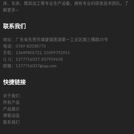
床、车床、模具加工等专业生产设备，拥有专业的研发技术团队。
了
解更多 »
联系我们
地址：广东省东莞市塘厦镇莲湖第一工业区南三横路25号
电话：0769-82038773
手机：13649805721, 15099792951
Q Q：1377716037, 837959658
邮箱：1377716037@qq.com
快捷链接
关于我们
所有产品
产品展示
博客动态
联系我们