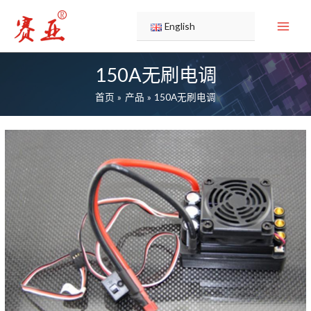
跳
至
English
内
容
150A无刷电调
首页
产品
150A无刷电调