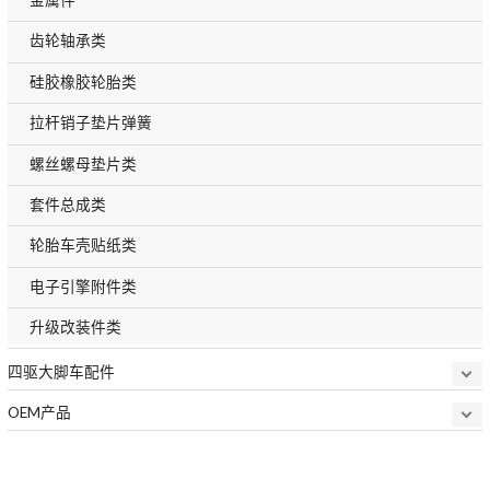
齿轮轴承类
硅胶橡胶轮胎类
拉杆销子垫片弹簧
螺丝螺母垫片类
套件总成类
轮胎车壳贴纸类
电子引擎附件类
升级改装件类
四驱大脚车配件
OEM产品