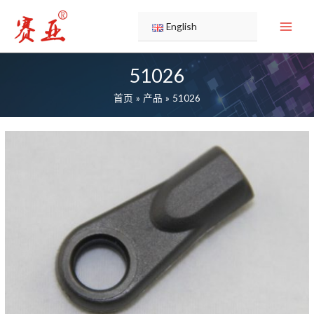
跳
至
English
内
容
51026
首页
产品
51026