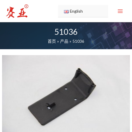
跳
至
English
内
容
51036
首页
产品
51036