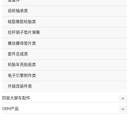
齿轮轴承类
硅胶橡胶轮胎类
拉杆销子垫片弹簧
螺丝螺母垫片类
套件总成类
轮胎车壳贴纸类
电子引擎附件类
升级改装件类
四驱大脚车配件
OEM产品