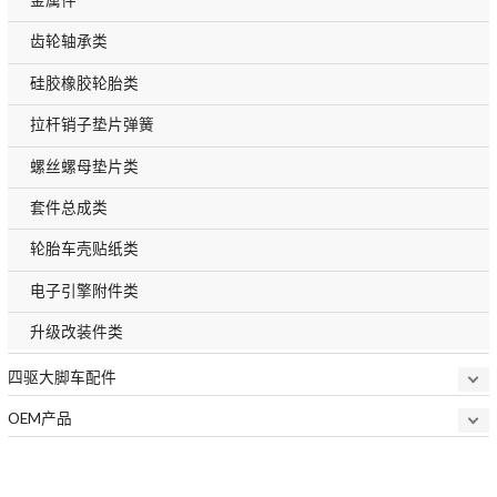
齿轮轴承类
硅胶橡胶轮胎类
拉杆销子垫片弹簧
螺丝螺母垫片类
套件总成类
轮胎车壳贴纸类
电子引擎附件类
升级改装件类
四驱大脚车配件
OEM产品