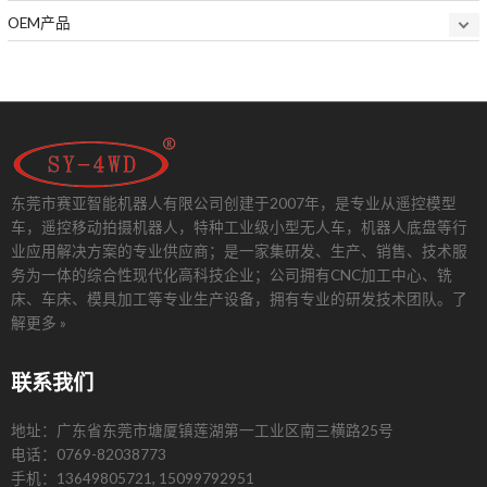
OEM产品
东莞市赛亚智能机器人有限公司创建于2007年，是专业从遥控模型
车，遥控移动拍摄机器人，特种工业级小型无人车，机器人底盘等行
业应用解决方案的专业供应商；是一家集研发、生产、销售、技术服
务为一体的综合性现代化高科技企业；公司拥有CNC加工中心、铣
床、车床、模具加工等专业生产设备，拥有专业的研发技术团队。
了
解更多 »
联系我们
地址：广东省东莞市塘厦镇莲湖第一工业区南三横路25号
电话：0769-82038773
手机：13649805721, 15099792951