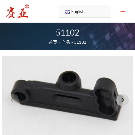
跳
至
English
内
容
51102
首页
产品
51102