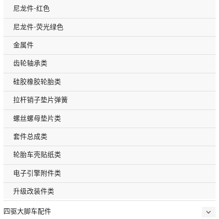
尼龙件-红色
尼龙件-荧光绿色
金属件
齿轮轴承类
硅胶橡胶轮胎类
拉杆销子垫片弹簧
螺丝螺母垫片类
套件总成类
轮胎车壳贴纸类
电子引擎附件类
升级改装件类
四驱大脚车配件