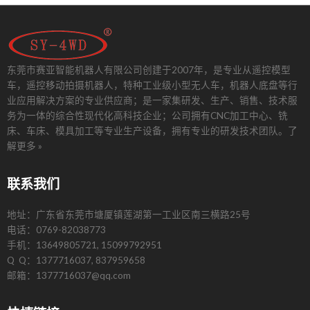
东莞市赛亚智能机器人有限公司创建于2007年，是专业从遥控模型
车，遥控移动拍摄机器人，特种工业级小型无人车，机器人底盘等行
业应用解决方案的专业供应商；是一家集研发、生产、销售、技术服
务为一体的综合性现代化高科技企业；公司拥有CNC加工中心、铣
床、车床、模具加工等专业生产设备，拥有专业的研发技术团队。
了
解更多 »
联系我们
地址：广东省东莞市塘厦镇莲湖第一工业区南三横路25号
电话：0769-82038773
手机：13649805721, 15099792951
Q Q：1377716037, 837959658
邮箱：1377716037@qq.com