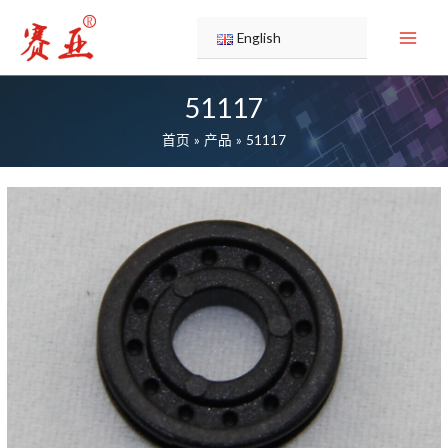
跳
至
English
内
容
51117
首页
产品
51117