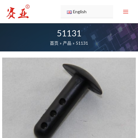
跳
至
English
内
容
51131
首页
产品
51131