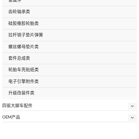
齿轮轴承类
硅胶橡胶轮胎类
拉杆销子垫片弹簧
螺丝螺母垫片类
套件总成类
轮胎车壳贴纸类
电子引擎附件类
升级改装件类
四驱大脚车配件
OEM产品