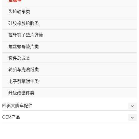
齿轮轴承类
硅胶橡胶轮胎类
拉杆销子垫片弹簧
螺丝螺母垫片类
套件总成类
轮胎车壳贴纸类
电子引擎附件类
升级改装件类
四驱大脚车配件
OEM产品