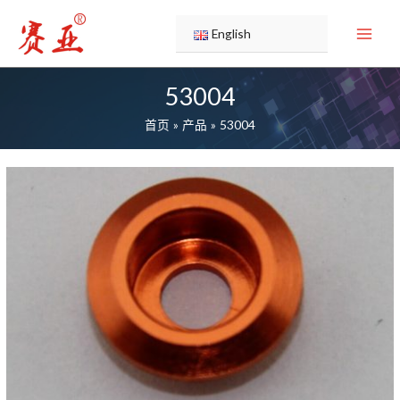
跳
至
English
内
容
53004
首页
产品
53004