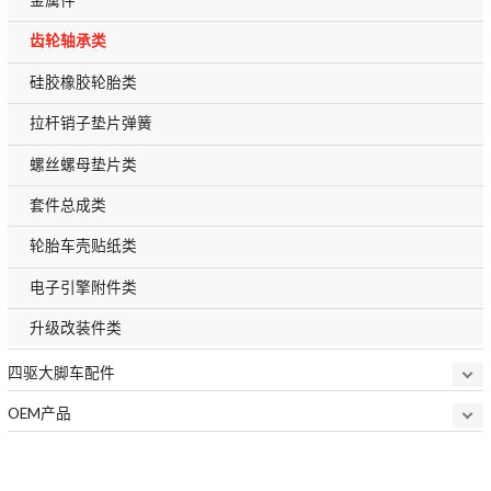
齿轮轴承类
硅胶橡胶轮胎类
拉杆销子垫片弹簧
螺丝螺母垫片类
套件总成类
轮胎车壳贴纸类
电子引擎附件类
升级改装件类
四驱大脚车配件
OEM产品