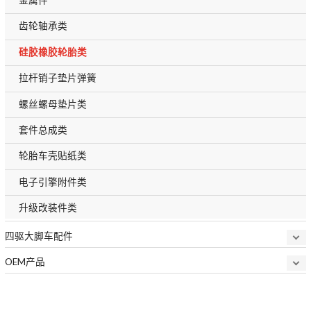
齿轮轴承类
硅胶橡胶轮胎类
拉杆销子垫片弹簧
螺丝螺母垫片类
套件总成类
轮胎车壳贴纸类
电子引擎附件类
升级改装件类
四驱大脚车配件
OEM产品