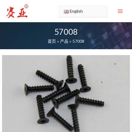
跳
至
English
内
容
57008
首页
产品
57008