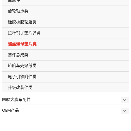
齿轮轴承类
硅胶橡胶轮胎类
拉杆销子垫片弹簧
螺丝螺母垫片类
套件总成类
轮胎车壳贴纸类
电子引擎附件类
升级改装件类
四驱大脚车配件
OEM产品