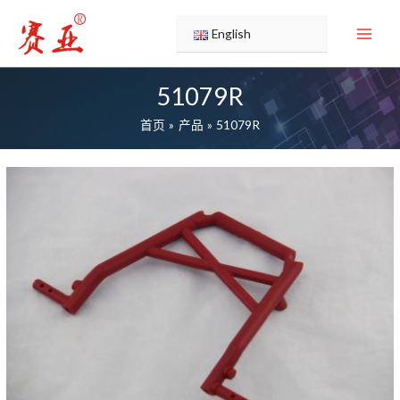
跳
至
English
内
容
51079R
首页
产品
51079R