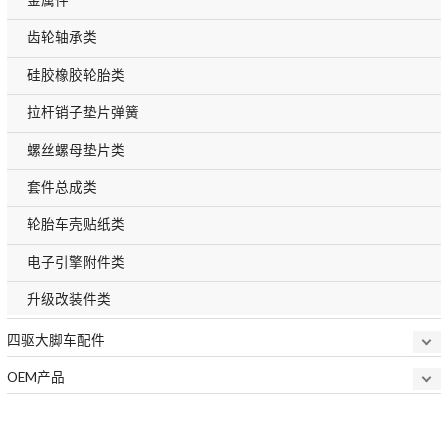
齿轮轴承类
硅胶橡胶轮胎类
拉杆销子垫片弹簧
螺丝螺母垫片类
套件总成类
轮胎车壳贴纸类
电子引擎附件类
升级改装件类
四驱大脚车配件
OEM产品