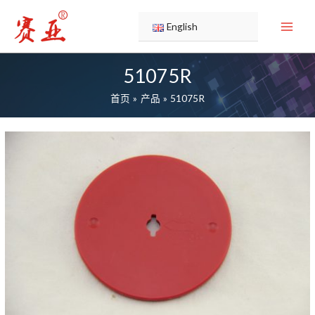
跳
至
English
内
容
51075R
首页
产品
51075R