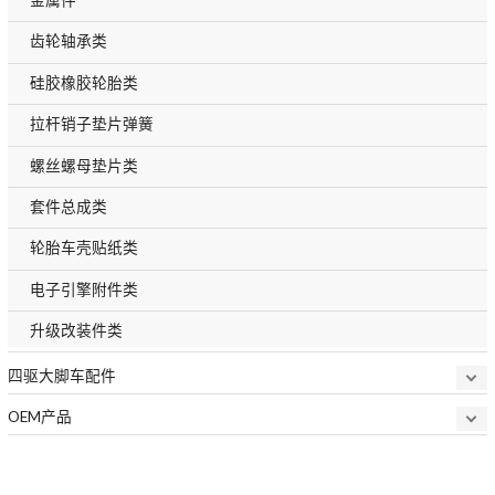
齿轮轴承类
硅胶橡胶轮胎类
拉杆销子垫片弹簧
螺丝螺母垫片类
套件总成类
轮胎车壳贴纸类
电子引擎附件类
升级改装件类
四驱大脚车配件
OEM产品