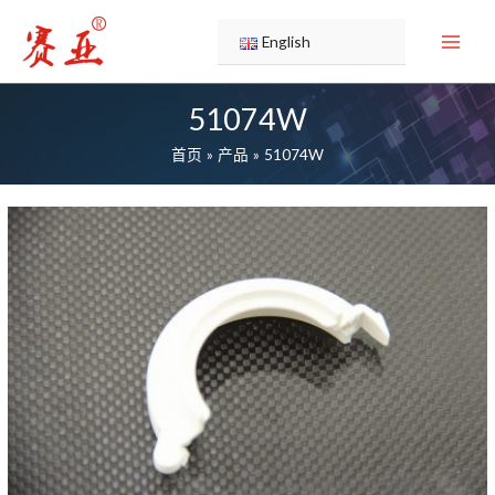
跳
至
English
内
容
51074W
首页
产品
51074W