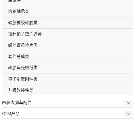
齿轮轴承类
硅胶橡胶轮胎类
拉杆销子垫片弹簧
螺丝螺母垫片类
套件总成类
轮胎车壳贴纸类
电子引擎附件类
升级改装件类
四驱大脚车配件
OEM产品