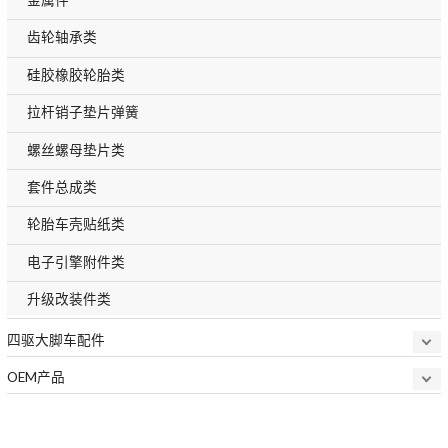
齿轮轴承类
硅胶橡胶轮胎类
拉杆销子垫片弹簧
螺丝螺母垫片类
套件总成类
轮胎车壳贴纸类
电子引擎附件类
升级改装件类
四驱大脚车配件
OEM产品