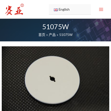
跳
至
English
内
容
51075W
首页
产品
51075W