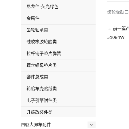
尼龙件-荧光绿色
齿轮板缺口
金属件
←
前一篇
齿轮轴承类
51084W
硅胶橡胶轮胎类
拉杆销子垫片弹簧
螺丝螺母垫片类
套件总成类
轮胎车壳贴纸类
电子引擎附件类
升级改装件类
四驱大脚车配件