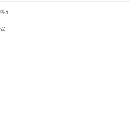
档板
产品