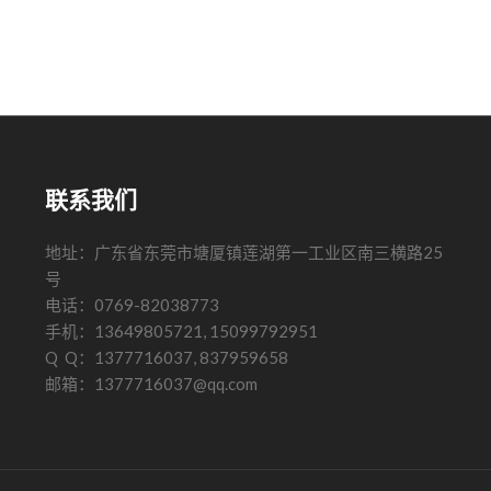
联系我们
地址：广东省东莞市塘厦镇莲湖第一工业区南三横路25
号
电话：0769-82038773
手机：13649805721, 15099792951
Q Q：1377716037, 837959658
邮箱：1377716037@qq.com