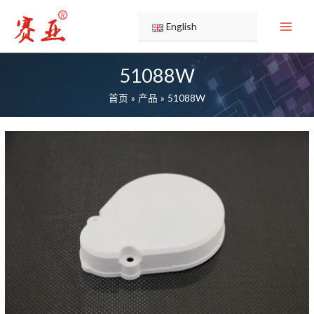
跳
至
English
内
容
51088W
首页
产品
51088W