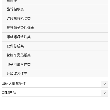
齿轮轴承类
硅胶橡胶轮胎类
拉杆销子垫片弹簧
螺丝螺母垫片类
套件总成类
轮胎车壳贴纸类
电子引擎附件类
升级改装件类
四驱大脚车配件
OEM产品