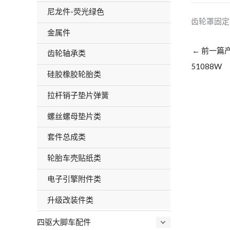
尼龙件-荧光绿色
齿轮罩固定
金属件
←
前一篇
齿轮轴承类
51088W
硅胶橡胶轮胎类
拉杆销子垫片弹簧
螺丝螺母垫片类
套件总成类
轮胎车壳贴纸类
电子引擎附件类
升级改装件类
四驱大脚车配件