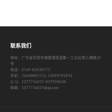
联系我们
地址：广东省东莞市塘厦镇莲湖第一工业区南三横路25
号
电话：0769-82038773
手机：13649805721, 15099792951
Q Q：1377716037, 837959658
邮箱：1377716037@qq.com