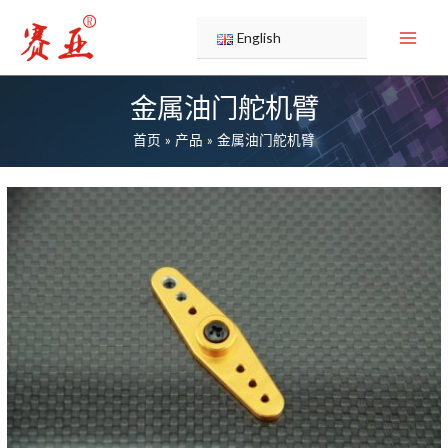
跳
至
English
内
容
金属油门舵机臂
首页
产品
金属油门舵机臂