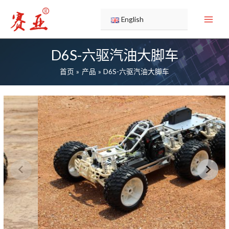
跳
至
English
内
容
D6S-六驱汽油大脚车
首页
产品
D6S-六驱汽油大脚车