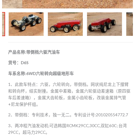
产品名称:带倒档六驱汽油车
货号：D6S
车系名称:6WD六轮转向超级地形车
1、此款车特点：六驱，六轮转向，带倒档。网状纯尼龙上下摆臂
和转向杯，结实耐撞。金属中差箱，金属六轮驱动差速箱（原四驱
车后差速箱），金属大齿轮板，金属小齿轮板，改装金属排气管
+尼龙保护杆组。
2、带倒档：专利技术，独一无二。专利设计号:201020554772.7
3、两冲程汽油发动机:可选韩国RCMK29CC,30CC,双缸60C; 台湾
29CC，超马力29CC。