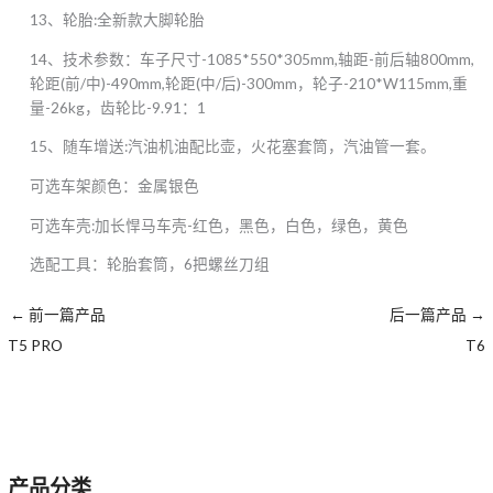
13、轮胎:全新款大脚轮胎
14、技术参数：车子尺寸-1085*550*305mm,轴距-前后轴800mm,
轮距(前/中)-490mm,轮距(中/后)-300mm，轮子-210*W115mm,重
量-26kg，齿轮比-9.91：1
15、随车增送:汽油机油配比壶，火花塞套筒，汽油管一套。
可选车架颜色：金属银色
可选车壳:加长悍马车壳-红色，黑色，白色，绿色，黄色
选配工具：轮胎套筒，6把螺丝刀组
←
前一篇产品
后一篇产品
→
T5 PRO
T6
产品分类