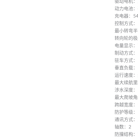
驱动电机：
动力电池：
充电器：54
控制方式：
最小转弯半
转向轮的极
电量显示：
制动方式：
驻车方式：
垂直负载：≦
运行速度：约
最大续航里
涉水深度：1
最大爬坡角
跨越宽度：
防护等级：I
通讯方式：
轴数：2
防撞结构：