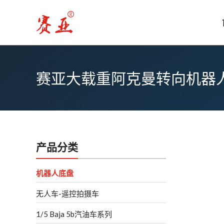
跳
至
内
容
赛亚大载重阿克曼转向机器人底
产品分类
机器人底盘
无人车-遥控拍摄车
1/5 Baja 5b汽油车系列