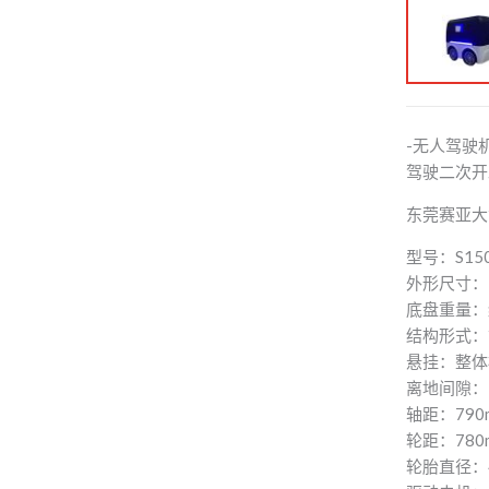
-无人驾驶
驾驶二次开
东莞赛亚大
型号：S15
外形尺寸：15
底盘重量：约
结构形式：
悬挂：整体
离地间隙：1
轴距：790
轮距：780
轮胎直径：4