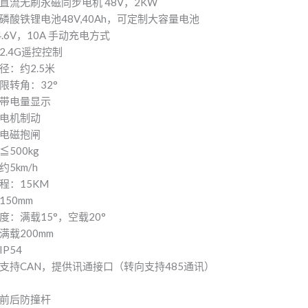
直流无刷永磁同步电机 48V，2KW
磷酸铁锂电池48V,40Ah，可定制大容量电池
.6V，10A 手动充电方式
2.4G遥控控制
径：约2.5米
限转角：32°
带电量显示
电机制动
电磁抱闸
500kg
5km/h
程：15KM
50mm
度：满载15°，空载20°
满载200mm
P54
支持CAN，提供讯通接口（转向支持485通讯）
前后防撞杆