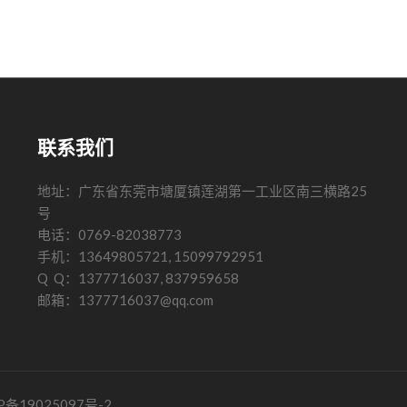
联系我们
地址：广东省东莞市塘厦镇莲湖第一工业区南三横路25
号
电话：0769-82038773
手机：13649805721, 15099792951
Q Q：1377716037, 837959658
邮箱：1377716037@qq.com
P备19025097号-2