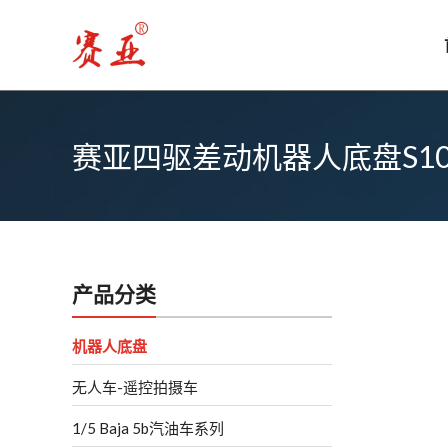
跳
至
内
容
赛亚四驱差动机器人底盘S10
产品分类
机器人底盘
无人车-遥控拍摄车
1/5 Baja 5b汽油车系列