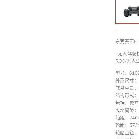
东莞赛亚四
–无人驾驶
ROS/无
型号：S10
外形尺寸：10
底盘重量：约
结构形式：
悬挂：独立
离地间隙：1
轴距：740
轮距：575
轮胎直径：3