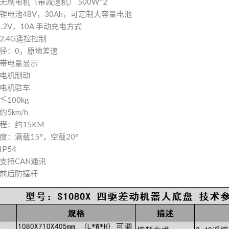
无刷电机（带减速机） 500W*2
锂电池48V，30Ah，可定制大容量电池
.2V，10A 手动充电方式
2.4G遥控控制
径：0，原地差速
带电量显示
电机制动
电机驻车
100kg
5km/h
程：约15KM
度：满载15°，空载20°
P54
支持CAN通讯
前后防撞杆