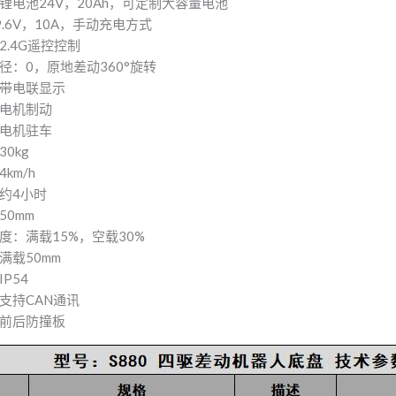
锂电池24V，20Ah，可定制大容量电池
.6V，10A，手动充电方式
2.4G遥控控制
径：0，原地差动360°旋转
带电联显示
电机制动
电机驻车
0kg
km/h
约4小时
50mm
度：满载15%，空载30%
满载50mm
P54
支持CAN通讯
前后防撞板