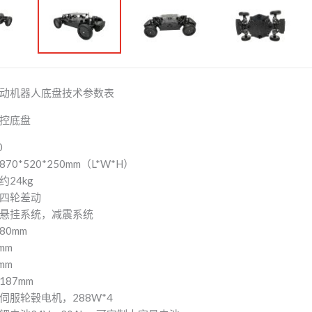
动机器人底盘技术参数表
控底盘
0
0*520*250mm（L*W*H）
24kg
四轮差动
悬挂系统，减震系统
80mm
mm
mm
87mm
伺服轮毂电机，288W*4