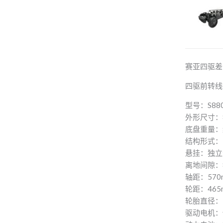
赛亚四驱差
四驱前转线
型号：S88
外形尺寸：87
底盘重量：约
结构形式：
悬挂：独立
离地间隙：
轴距：570
轮距：465
轮胎直径：1
驱动电机：