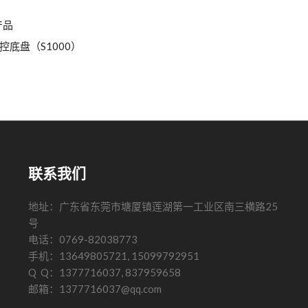
产品
控底盘（S1000）
联系我们
地址：广东省东莞市塘厦镇莲湖第一工业区南三横路25
号
电话：0769-82038773
手机：13649805721, 15099792951
Q Q：1377716037, 837959658
邮箱：1377716037@qq.com