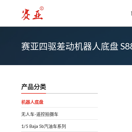
跳
至
内
容
赛亚四驱差动机器人底盘 S8
产品分类
机器人底盘
无人车-遥控拍摄车
1/5 Baja 5b汽油车系列