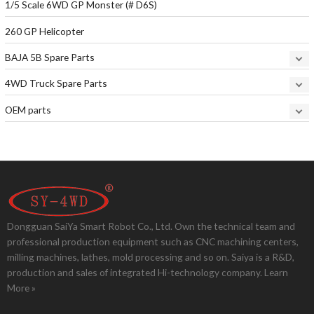
1/5 Scale 6WD GP Monster (# D6S)
260 GP Helicopter
BAJA 5B Spare Parts
4WD Truck Spare Parts
OEM parts
Dongguan SaiYa Smart Robot Co., Ltd. Own the technical team and
professional production equipment such as CNC machining centers,
milling machines, lathes, mold processing and so on. Saiya is a R&D,
production and sales of integrated Hi-technology company.
Learn
More »