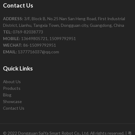
Contact Us
ADDRESS:
3/F, Block B, No.25 Nan San Heng Road, First Industrial
District, Lianhu, Tangxia Town, Dongguan city, Guangdong, China
TEL:
0769-82038773
MOBILE:
13649805721, 15099792951
WECHAT:
86-15099792951
EMAIL:
1377716037@qq.com
Quick Links
About Us
Products
Blog
Showcase
Contact Us
© 2022 Dongguan SaiYa Smart Robot Co., Ltd. All rights reserved. |
粤